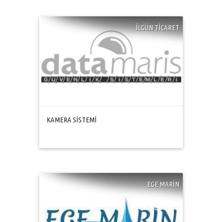
İLGÜN TİCARET
KAMERA SİSTEMİ
EGE MARİN