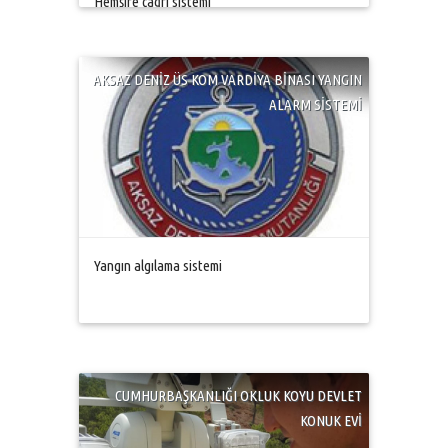
Hemşire çağrı sistemi
AKSAZ DENİZ ÜS KOM VARDİYA BİNASI YANGIN
ALARM SİSTEMİ
Yangın algılama sistemi
CUMHURBAŞKANLIĞI OKLUK KOYU DEVLET
KONUK EVİ